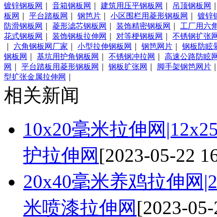
镀锌钢板网
｜
音箱钢板网
｜
建筑用压平钢板网
｜
吊顶钢板网
板网
｜
平台踏板网
｜
钢笆片
｜
小区围栏用菱形钢板网
｜
镀锌
防滑钢板网
｜
菱形滤芯钢板网
｜
装饰精密钢板网
｜
工厂用六
花式钢板网
｜
装饰钢板拉伸网
｜
对等梗钢板网
｜
不锈钢扩张
｜
六角钢板网厂家
｜
小型拉伸钢板网
｜
钢笆网片
｜
钢板防眩
钢板网
｜
基坑用护角钢板网
｜
不锈钢冲拉网
｜
高速公路防眩
网
｜
平台踏板用菱形钢板网
｜
钢板扩张网
｜
脚手架钢笆网片
型扩张金属拉伸网
｜
相关新闻
10x20毫米拉伸网|12x
护拉伸网
[2023-05-22 16
20x40毫米养鸡拉伸网|2
米喷漆拉伸网
[2023-05-