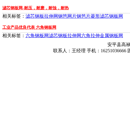
滤芯钢板网-耐压，耐磨，耐蚀，耐热
相关标签：
滤芯钢板拉伸网
钢笆网片
钢笆片
菱形滤芯钢板网
工业产品优良代表 六角钢板网
相关标签：
六角钢板网
滤芯钢板拉伸网
六角拉伸金属钢板网
安平县高
联系人：王经理 手机：16251036666