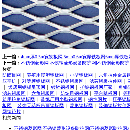
上一篇：
4mm厚0.5m宽铁板网|5mm0.6m宽厚铁板网6mm厚铁板
下一篇：
不锈钢菱形网|不锈钢菱形设备防护网|不锈钢菱形防护
标签：
防眩目网
｜
养殖用浸塑钢板网
｜
小型钢板网
｜
六角拉伸金属
压平机
｜
对等梗钢板网
｜
不锈钢钢板网
｜
滤芯钢板拉伸网
｜
｜
饭店用钢板吊顶网
｜
镀锌钢板网
｜
护坡钢板网厂家
｜
鱼鳞
滤芯钢板网
｜
六角钢板网
｜
防炫目钢板网
｜
平台踏板网
｜
等
筑用护角钢板网
｜
造纸厂用小型钢板网
｜
钢笆网片
｜
压平钢
板网
｜
装饰天花板吊顶钢板网
｜
菱形钢板网
｜
装饰钢板拉伸
网钢笆片
｜
｜
相关新闻
不锈钢菱形网|不锈钢菱形设备防护网|不锈钢菱形防护网2