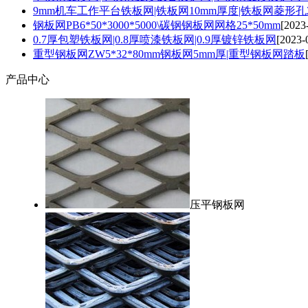
9mm机车工作平台铁板网|铁板网10mm厚度|铁板网菱形孔
钢板网PB6*50*3000*5000\碳钢钢板网网格25*50mm
[2023
0.7厚包塑铁板网|0.8厚喷漆铁板网|0.9厚镀锌铁板网
[2023-
重型钢板网ZW5*32*80mm钢板网5mm厚|重型钢板网踏板
产品中心
压平钢板网