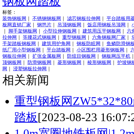
钢板网踏板
标签：
装饰钢板网
｜
不锈钢钢板网
｜
滤芯钢板拉伸网
｜
平台踏板用
板网直销厂家
｜
钢笆片
｜
吊顶钢板网
｜
饭店用钢板吊顶网
｜
｜
脚手架钢板网
｜
小型拉伸钢板网
｜
建筑用压平钢板网
｜
六
拉伸网
｜
等腰花式钢板网
｜
重型钢板网
｜
六角钢板网厂家
｜
手架踏板钢板网
｜
建筑用护角网
｜
钢板防眩网
｜
鱼鳞防滑钢
纸厂用小型钢板网
｜
平台踏板网
｜
小区围栏用菱形钢板网
｜
钢板拉伸网
｜
扩张金属板网
｜
防炫目钢板网
｜
钢板网压平机
顶钢板网
｜
防滑钢板网
｜
菱形钢板网
｜
棱形钢板网
｜
护坡钢
网
｜
浸塑钢板拉伸网
｜
相关新闻
重型钢板网ZW5*32*
踏板
[2023-08-23 16:07:
1.0m宽圈地铁板网|1.